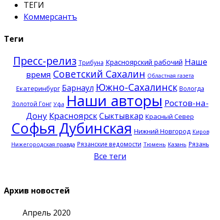
ТЕГИ
Коммерсантъ
Теги
Пресс-релиз
Наше
Красноярский рабочий
Трибуна
Советский Сахалин
время
Областная газета
Южно-Сахалинск
Барнаул
Екатеринбург
Вологда
Наши авторы
Ростов-на-
Золотой Гонг
Уфа
Дону
Красноярск
Сыктывкар
Красный Север
Софья Дубинская
Нижний Новгород
Киров
Рязанские ведомости
Рязань
Нижегородская правда
Тюмень
Казань
Все теги
Архив новостей
Апрель 2020