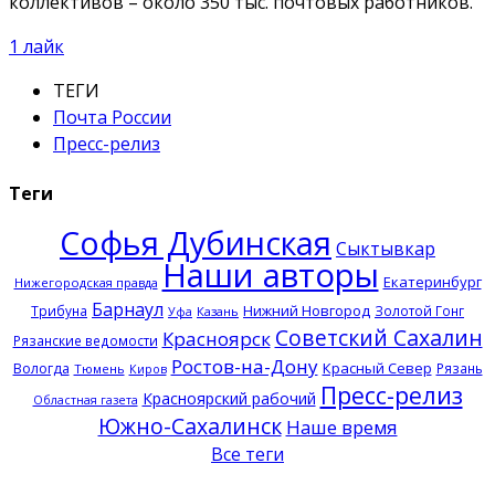
коллективов – около 350 тыс. почтовых работников.
1
лайк
ТЕГИ
Почта России
Пресс-релиз
Теги
Софья Дубинская
Сыктывкар
Наши авторы
Екатеринбург
Нижегородская правда
Барнаул
Нижний Новгород
Трибуна
Золотой Гонг
Казань
Уфа
Советский Сахалин
Красноярск
Рязанские ведомости
Ростов-на-Дону
Красный Север
Вологда
Рязань
Тюмень
Киров
Пресс-релиз
Красноярский рабочий
Областная газета
Южно-Сахалинск
Наше время
Все теги