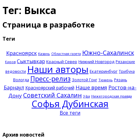
Тег: Выкса
Страница в разработке
Теги
Южно-Сахалинск
Красноярск
Казань
Областная газета
Сыктывкар
Красный Север
Нижний Новгород
Рязанские
Киров
Наши авторы
Екатеринбург
ведомости
Трибуна
Пресс-релиз
Вологда
Золотой Гонг
Рязань
Тюмень
Наше время
Ростов-на-
Барнаул
Красноярский рабочий
Советский Сахалин
Дону
Нижегородская правда
Уфа
Софья Дубинская
Все теги
Архив новостей