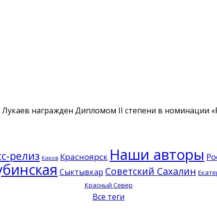
Лукаев награжден Дипломом II степени в номинации «Р
Наши авторы
с-релиз
Красноярск
Ро
Киров
убинская
Советский Сахалин
Сыктывкар
Екате
Красный Север
Все теги