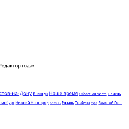
едактор года».
стов-на-Дону
Наше время
Вологда
Тюмень
Областная газета
ринбург
Нижний Новгород
Рязань
Трибуна
Золотой Гонг
Казань
Уфа