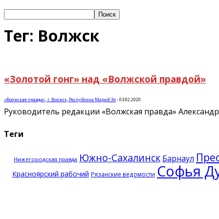
Тег: Волжск
«Золотой гонг» над «Волжской правдой»
«Волжская правда», г. Волжск, Республика Марий Эл
-
03.02.2020
Руководитель редакции «Волжская правда» Александр 
Теги
Прес
Южно-Сахалинск
Барнаул
Нижегородская правда
Софья Д
Красноярский рабочий
Рязанские ведомости