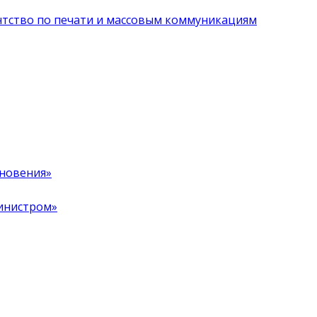
нтство по печати и массовым коммуникациям
хновения»
инистром»