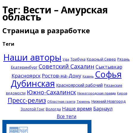
Тег: Вести – Амурская
область
Страница в разработке
Теги
Наши авторы
Красный Север
Трибуна
Рязань
Уфа
Советский Сахалин
Сыктывкар
Екатеринбург
Софья
Красноярск
Ростов-на-Дону
Казань
Дубинская
Красноярский рабочий
Рязанские
Южно-Сахалинск
ведомости
Нижегородская правда
Киров
Пресс-релиз
Нижний Новгород
Тюмень
Областная газета
Наше время
Барнаул
Золотой Гонг
Вологда
Все теги