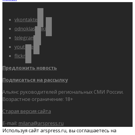
vkontakte
odnoklassniki
telegram
youtube
flickr
Предложить новость
Подписаться на рассылку
Альянс руководителей региональных СМИ России.
Возрастное ограничение: 18+
Старая версия сайта
E-mail:
milana@arspress.ru
Используя сайт arspress.ru, вы соглашаетесь на