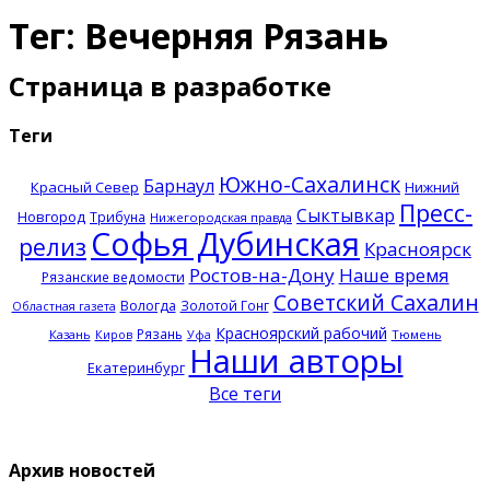
Тег: Вечерняя Рязань
Страница в разработке
Теги
Южно-Сахалинск
Барнаул
Красный Север
Нижний
Пресс-
Сыктывкар
Новгород
Трибуна
Нижегородская правда
Софья Дубинская
релиз
Красноярск
Ростов-на-Дону
Наше время
Рязанские ведомости
Советский Сахалин
Вологда
Золотой Гонг
Областная газета
Красноярский рабочий
Рязань
Казань
Тюмень
Киров
Уфа
Наши авторы
Екатеринбург
Все теги
Архив новостей