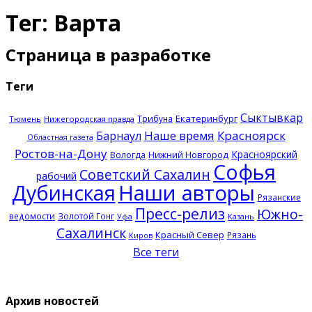
Тег: Варта
Страница в разработке
Теги
Сыктывкар
Екатеринбург
Трибуна
Тюмень
Нижегородская правда
Наше время
Красноярск
Барнаул
Областная газета
Ростов-на-Дону
Красноярский
Нижний Новгород
Вологда
Софья
Советский Сахалин
рабочий
Дубинская
Наши авторы
Рязанские
Пресс-релиз
Южно-
ведомости
Золотой Гонг
Казань
Уфа
Сахалинск
Красный Север
Рязань
Киров
Все теги
Архив новостей