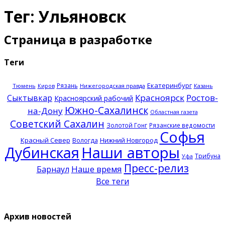
Тег: Ульяновск
Страница в разработке
Теги
Екатеринбург
Рязань
Тюмень
Нижегородская правда
Казань
Киров
Красноярск
Ростов-
Сыктывкар
Красноярский рабочий
Южно-Сахалинск
на-Дону
Областная газета
Советский Сахалин
Золотой Гонг
Рязанские ведомости
Софья
Красный Север
Нижний Новгород
Вологда
Дубинская
Наши авторы
Трибуна
Уфа
Пресс-релиз
Наше время
Барнаул
Все теги
Архив новостей