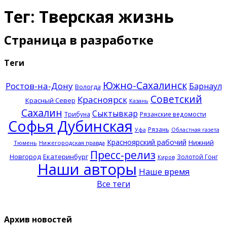
Тег: Тверская жизнь
Страница в разработке
Теги
Южно-Сахалинск
Ростов-на-Дону
Барнаул
Вологда
Советский
Красноярск
Красный Север
Казань
Сахалин
Сыктывкар
Трибуна
Рязанские ведомости
Софья Дубинская
Рязань
Уфа
Областная газета
Красноярский рабочий
Нижний
Тюмень
Нижегородская правда
Пресс-релиз
Новгород
Екатеринбург
Золотой Гонг
Киров
Наши авторы
Наше время
Все теги
Архив новостей