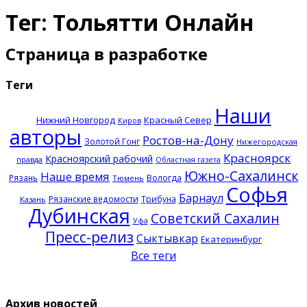
Тег: Тольятти Онлайн
Страница в разработке
Теги
Наши
Нижний Новгород
Красный Север
Киров
авторы
Ростов-на-Дону
Золотой Гонг
Нижегородская
Красноярск
Красноярский рабочий
правда
Областная газета
Южно-Сахалинск
Наше время
Рязань
Вологда
Тюмень
Софья
Барнаул
Рязанские ведомости
Трибуна
Казань
Дубинская
Советский Сахалин
Уфа
Пресс-релиз
Сыктывкар
Екатеринбург
Все теги
Архив новостей