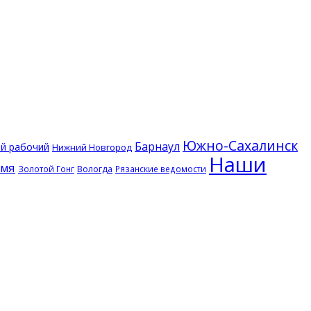
Южно-Сахалинск
Барнаул
ий рабочий
Нижний Новгород
Наши
емя
Золотой Гонг
Вологда
Рязанские ведомости