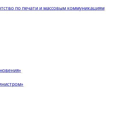
нтство по печати и массовым коммуникациям
хновения»
инистром»