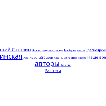
ский Сахалин
Красноярск
Трибуна
Нижегородская правда
Киров
инская
Наше вр
Красный Север
Казань
Уфа
Областная газета
авторы
Тюмень
Все теги