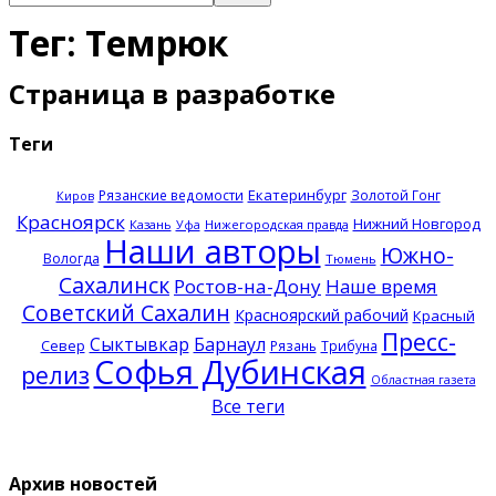
Тег: Темрюк
Страница в разработке
Теги
Екатеринбург
Рязанские ведомости
Золотой Гонг
Киров
Красноярск
Нижний Новгород
Казань
Нижегородская правда
Уфа
Наши авторы
Южно-
Вологда
Тюмень
Сахалинск
Ростов-на-Дону
Наше время
Советский Сахалин
Красноярский рабочий
Красный
Пресс-
Сыктывкар
Барнаул
Север
Рязань
Трибуна
Софья Дубинская
релиз
Областная газета
Все теги
Архив новостей