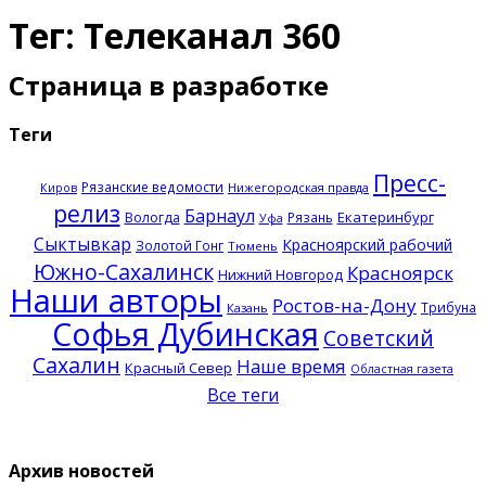
Тег: Телеканал 360
Страница в разработке
Теги
Пресс-
Рязанские ведомости
Нижегородская правда
Киров
релиз
Барнаул
Екатеринбург
Вологда
Рязань
Уфа
Сыктывкар
Красноярский рабочий
Золотой Гонг
Тюмень
Южно-Сахалинск
Красноярск
Нижний Новгород
Наши авторы
Ростов-на-Дону
Трибуна
Казань
Софья Дубинская
Советский
Сахалин
Наше время
Красный Север
Областная газета
Все теги
Архив новостей