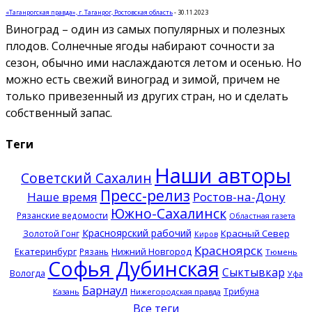
«Таганрогская правда», г. Таганрог, Ростовская область
-
30.11.2023
Виноград – один из самых популярных и полезных
плодов. Солнечные ягоды набирают сочности за
сезон, обычно ими наслаждаются летом и осенью. Но
можно есть свежий виноград и зимой, причем не
только привезенный из других стран, но и сделать
собственный запас.
Теги
Наши авторы
Советский Сахалин
Пресс-релиз
Наше время
Ростов-на-Дону
Южно-Сахалинск
Рязанские ведомости
Областная газета
Красноярский рабочий
Красный Север
Золотой Гонг
Киров
Красноярск
Екатеринбург
Нижний Новгород
Рязань
Тюмень
Софья Дубинская
Сыктывкар
Вологда
Уфа
Барнаул
Трибуна
Казань
Нижегородская правда
Все теги