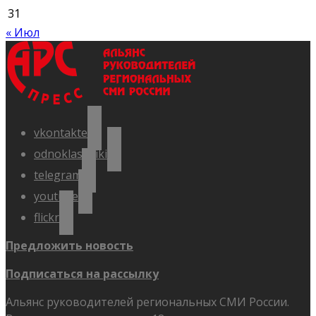
31
« Июл
vkontakte
odnoklassniki
telegram
youtube
flickr
Предложить новость
Подписаться на рассылку
Альянс руководителей региональных СМИ России.