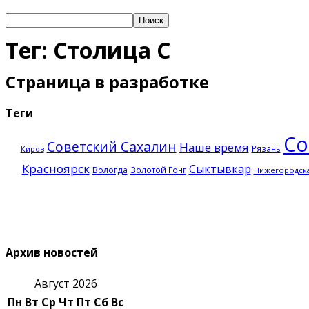
Тег: Столица С
Страница в разработке
Теги
Со
Советский Сахалин
Наше время
Рязань
Киров
Красноярск
Сыктывкар
Вологда
Золотой Гонг
Нижегородска
Архив новостей
Август 2026
Пн
Вт
Ср
Чт
Пт
Сб
Вс