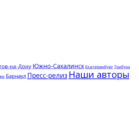
Южно-Сахалинск
тов-на-Дону
Екатеринбург
Трибуна
Наши авторы
Пресс-релиз
Барнаул
ер