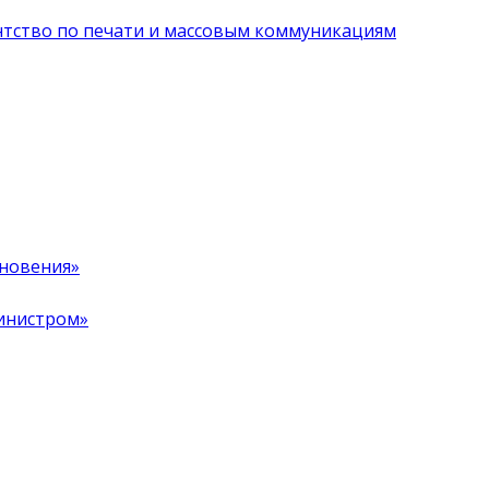
нтство по печати и массовым коммуникациям
хновения»
инистром»