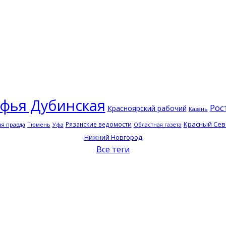
фья Дубинская
Рос
Красноярский рабочий
Казань
Красный Сев
Рязанские ведомости
я правда
Тюмень
Уфа
Областная газета
Нижний Новгород
Все теги