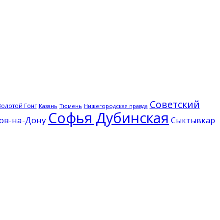
Советский
Золотой Гонг
Казань
Тюмень
Нижегородская правда
Софья Дубинская
ов-на-Дону
Сыктывкар