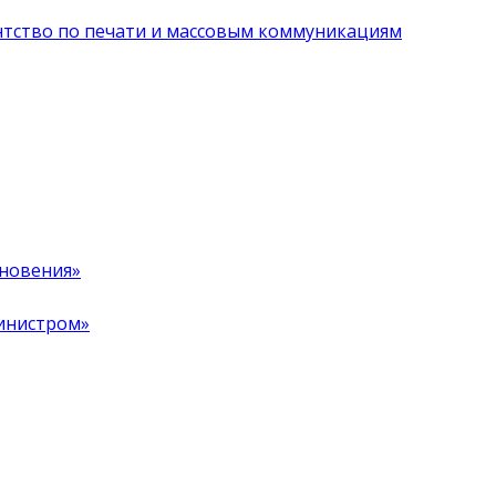
нтство по печати и массовым коммуникациям
хновения»
инистром»