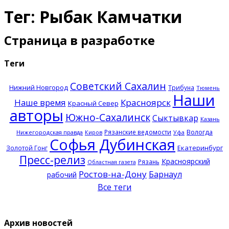
Тег: Рыбак Камчатки
Страница в разработке
Теги
Советский Сахалин
Нижний Новгород
Трибуна
Тюмень
Наши
Наше время
Красноярск
Красный Север
авторы
Южно-Сахалинск
Сыктывкар
Казань
Рязанские ведомости
Вологда
Нижегородская правда
Киров
Уфа
Софья Дубинская
Екатеринбург
Золотой Гонг
Пресс-релиз
Красноярский
Рязань
Областная газета
Ростов-на-Дону
Барнаул
рабочий
Все теги
Архив новостей