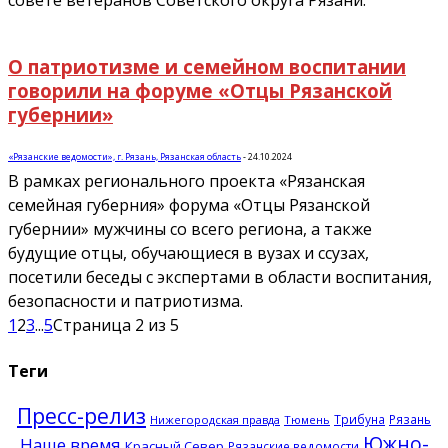
О патриотизме и семейном воспитании
говорили на форуме «Отцы Рязанской
губернии»
«Рязанские ведомости», г. Рязань, Рязанская область
-
24.10.2024
В рамках регионального проекта «Рязанская
семейная губерния» форума «Отцы Рязанской
губернии» мужчины со всего региона, а также
будущие отцы, обучающиеся в вузах и ссузах,
посетили беседы с экспертами в области воспитания,
безопасности и патриотизма.
1
2
3
...
5
Страница 2 из 5
Теги
Пресс-релиз
Трибуна
Рязань
Нижегородская правда
Тюмень
Южно-
Наше время
Красный Север
Рязанские ведомости