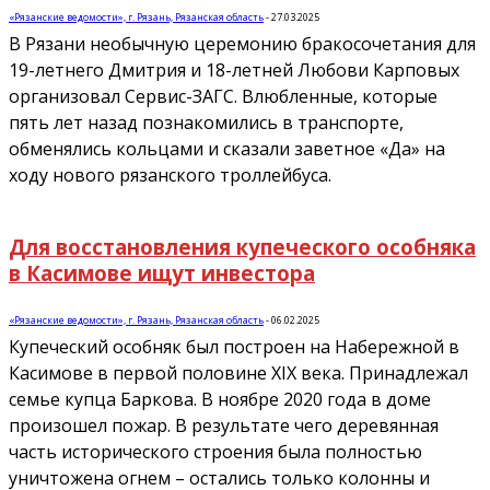
«Рязанские ведомости», г. Рязань, Рязанская область
-
27.03.2025
В Рязани необычную церемонию бракосочетания для
19-летнего Дмитрия и 18-летней Любови Карповых
организовал Сервис-ЗАГС. Влюбленные, которые
пять лет назад познакомились в транспорте,
обменялись кольцами и сказали заветное «Да» на
ходу нового рязанского троллейбуса.
Для восстановления купеческого особняка
в Касимове ищут инвестора
«Рязанские ведомости», г. Рязань, Рязанская область
-
06.02.2025
Купеческий особняк был построен на Набережной в
Касимове в первой половине XIX века. Принадлежал
семье купца Баркова. В ноябре 2020 года в доме
произошел пожар. В результате чего деревянная
часть исторического строения была полностью
уничтожена огнем – остались только колонны и