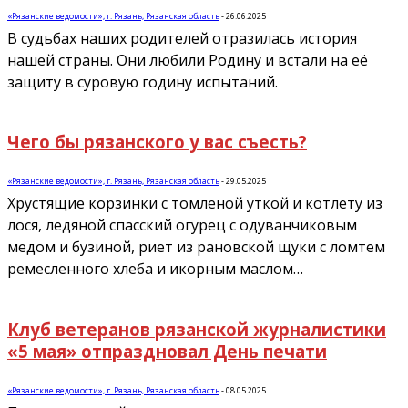
«Рязанские ведомости», г. Рязань, Рязанская область
-
26.06.2025
В судьбах наших родителей отразилась история
нашей страны. Они любили Родину и встали на её
защиту в суровую годину испытаний.
Чего бы рязанского у вас съесть?
«Рязанские ведомости», г. Рязань, Рязанская область
-
29.05.2025
Хрустящие корзинки с томленой уткой и котлету из
лося, ледяной спасский огурец с одуванчиковым
медом и бузиной, риет из рановской щуки с ломтем
ремесленного хлеба и икорным маслом…
Клуб ветеранов рязанской журналистики
«5 мая» отпраздновал День печати
«Рязанские ведомости», г. Рязань, Рязанская область
-
08.05.2025