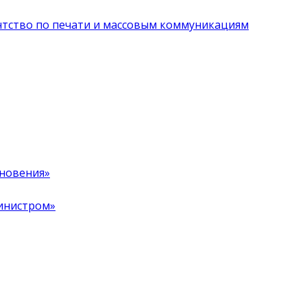
нтство по печати и массовым коммуникациям
хновения»
инистром»