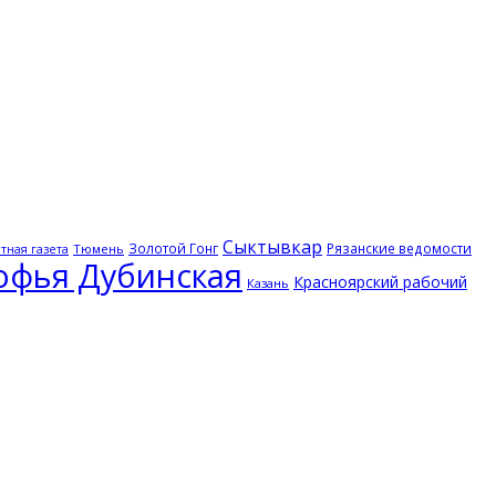
Сыктывкар
Золотой Гонг
Рязанские ведомости
Тюмень
тная газета
офья Дубинская
Красноярский рабочий
Казань