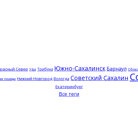
Южно-Сахалинск
Барнаул
расный Север
Трибуна
Уфа
Облас
С
Советский Сахалин
Нижний Новгород
Вологда
я правда
Екатеринбург
Все теги