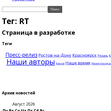
Тег: RT
Страница в разработке
Теги
Пресс-релиз
Ростов-на-Дону
Красноярск
К
Рязань
Наши авторы
Наше время
Нижегородска
Киров
Архив новостей
Август 2026
Пн
Вт
Ср
Чт
Пт
Сб
Вс