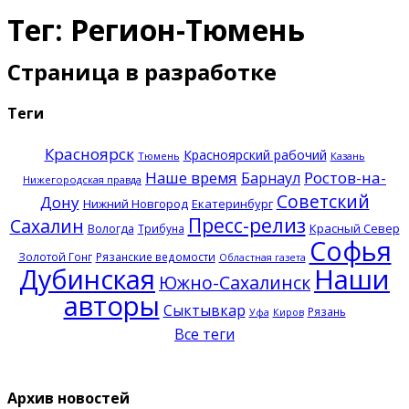
Тег: Регион-Тюмень
Страница в разработке
Теги
Красноярск
Красноярский рабочий
Тюмень
Казань
Наше время
Ростов-на-
Барнаул
Нижегородская правда
Советский
Дону
Нижний Новгород
Екатеринбург
Пресс-релиз
Сахалин
Красный Север
Вологда
Трибуна
Софья
Золотой Гонг
Рязанские ведомости
Областная газета
Дубинская
Наши
Южно-Сахалинск
авторы
Сыктывкар
Рязань
Уфа
Киров
Все теги
Архив новостей