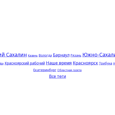
ий Сахалин
Южно-Сахал
Барнаул
Вологда
Рязань
Казань
Наше время
Красноярск
Красноярский рабочий
Трибуна
Н
фа
Екатеринбург
Областная газета
Все теги