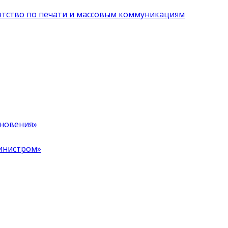
нтство по печати и массовым коммуникациям
хновения»
инистром»