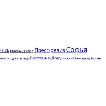
Софья
Пресс-релиз
инск
Красный Север
Ростов-на-Дону
Нижний Новгород
ижегородская правда
Тюмень