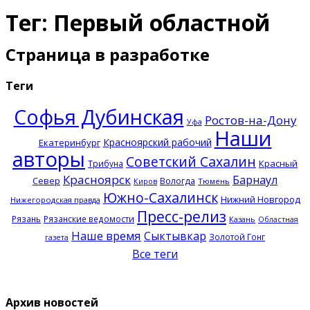
Тег: Первый областной
Страница в разработке
Теги
Софья Дубинская
Ростов-на-Дону
Уфа
Наши
Красноярский рабочий
Екатеринбург
авторы
Советский Сахалин
Красный
Трибуна
Красноярск
Барнаул
Север
Вологда
Тюмень
Киров
Южно-Сахалинск
Нижний Новгород
Нижегородская правда
Пресс-релиз
Рязань
Рязанские ведомости
Казань
Областная
Наше время
Сыктывкар
Золотой Гонг
газета
Все теги
Архив новостей