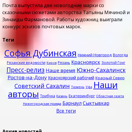
Почта выпустила две новогодние марки со
сказочными сюжетами авторства Татьяны Мячиной и
Зинаиды Фармановой. Работы художниц выиграли
конкурс эскизов почтовых марок.
Теги
Софья Дубинская
Нижний Новгород
Вологда
Красноярск
Рязанские ведомости
Рязань
Золотой Гонг
Киров
Пресс-релиз
Южно-Сахалинск
Наше время
Ростов-на-Дону
Красноярский рабочий
Красный Север
Наши
Советский Сахалин
Тюмень
Уфа
авторы
Екатеринбург
Трибуна
Казань
Областная газета
Барнаул
Сыктывкар
Нижегородская правда
Все теги
Архив новостей