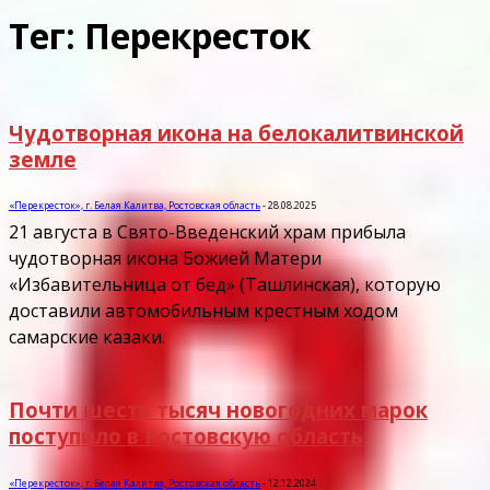
Тег: Перекресток
Чудотворная икона на белокалитвинской
земле
«Перекресток», г. Белая Калитва, Ростовская область
-
28.08.2025
21 августа в Свято-Введенский храм прибыла
чудотворная икона Божией Матери
«Избавительница от бед» (Ташлинская), которую
доставили автомобильным крестным ходом
самарские казаки.
Почти шесть тысяч новогодних марок
поступило в Ростовскую область
«Перекресток», г. Белая Калитва, Ростовская область
-
12.12.2024