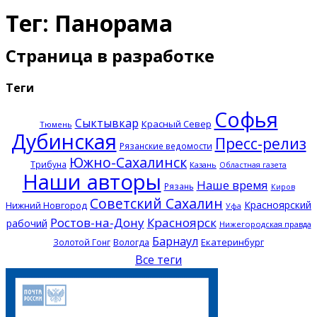
Тег: Панорама
Страница в разработке
Теги
Софья
Сыктывкар
Красный Север
Тюмень
Дубинская
Пресс-релиз
Рязанские ведомости
Южно-Сахалинск
Трибуна
Казань
Областная газета
Наши авторы
Наше время
Рязань
Киров
Советский Сахалин
Красноярский
Нижний Новгород
Уфа
Ростов-на-Дону
Красноярск
рабочий
Нижегородская правда
Барнаул
Екатеринбург
Золотой Гонг
Вологда
Все теги