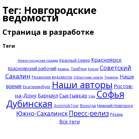
Тег: Новгородские
ведомости
Страница в разработке
Теги
Красноярск
Красный Север
Нижегородская правда
Советский
Красноярский рабочий
Трибуна
Казань
Киров
Сахалин
Наше
Рязанские ведомости
Тюмень
Областная газета
Наши авторы
время
Ростов-
Екатеринбург
Софья
на-Дону
Барнаул
Сыктывкар
Уфа
Дубинская
Нижний Новгород
Золотой Гонг
Вологда
Пресс-релиз
Южно-Сахалинск
Рязань
Все теги