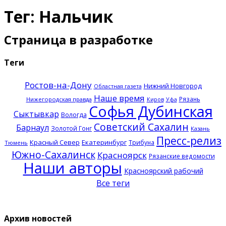
Тег: Нальчик
Страница в разработке
Теги
Ростов-на-Дону
Нижний Новгород
Областная газета
Наше время
Рязань
Нижегородская правда
Киров
Уфа
Софья Дубинская
Сыктывкар
Вологда
Советский Сахалин
Барнаул
Золотой Гонг
Казань
Пресс-релиз
Красный Север
Екатеринбург
Трибуна
Тюмень
Южно-Сахалинск
Красноярск
Рязанские ведомости
Наши авторы
Красноярский рабочий
Все теги
Архив новостей