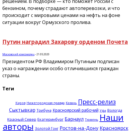
решением. В подборке — кто поможет России с
бензином, почему страдают автоперевозки, и что
происходит с мировыми ценами на нефть на фоне
ситуации вокруг Ормузского пролива.
Путин наградил Захарову орденом Почета
Московский комсомолец
-
21.05.2020
Президентом РФ Владимиром Путиным подписан
указ о награждении особо отличившихся граждан
страны.
Теги
Пресс-релиз
Нижегородская правда
Казань
Киров
Сыктывкар
Красноярский рабочий
Трибуна
Вологда
Уфа
Наши
Барнаул
Красный Север
Екатеринбург
Тюмень
авторы
Ростов-на-Дону
Красноярск
Золотой Гонг