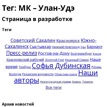
Тег: МК – Улан-Удэ
Страница в разработке
Теги
Советский Сахалин
Южно-
Красноярск
Сахалинск
Сыктывкар
Барнаул
Нижний Новгород
Уфа
Пресс-релиз
Ростов-на-Дону
Екатеринбург
Киров
Наше
Красноярский рабочий
Красный Север
Золотой Гонг
Софья Дубинская
время
Трибуна
Рязань
Наши
Вологда
Рязанские ведомости
Областная газета
авторы
Нижегородская правда
Казань
Тюмень
Все теги
Архив новостей