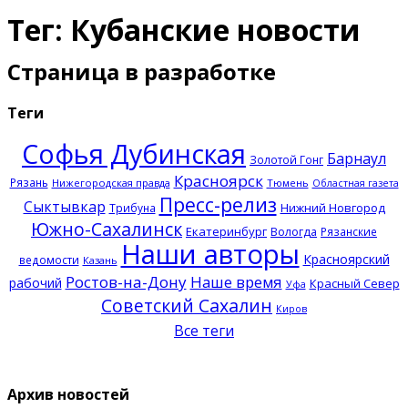
Тег: Кубанские новости
Страница в разработке
Теги
Софья Дубинская
Барнаул
Золотой Гонг
Красноярск
Рязань
Нижегородская правда
Тюмень
Областная газета
Пресс-релиз
Сыктывкар
Нижний Новгород
Трибуна
Южно-Сахалинск
Екатеринбург
Вологда
Рязанские
Наши авторы
Красноярский
ведомости
Казань
Ростов-на-Дону
Наше время
рабочий
Красный Север
Уфа
Советский Сахалин
Киров
Все теги
Архив новостей