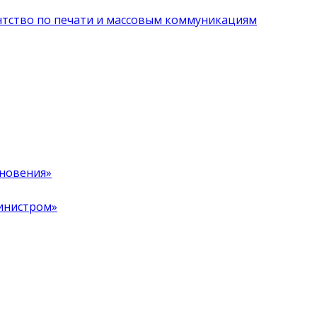
нтство по печати и массовым коммуникациям
хновения»
инистром»