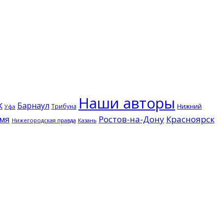
Наши авторы
к
Барнаул
Нижний
Трибуна
Уфа
мя
Ростов-на-Дону
Красноярск
Нижегородская правда
Казань