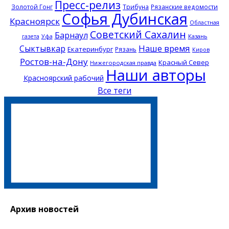
Пресс-релиз
Золотой Гонг
Трибуна
Рязанские ведомости
Софья Дубинская
Красноярск
Областная
Советский Сахалин
Барнаул
Казань
газета
Уфа
Наше время
Сыктывкар
Екатеринбург
Рязань
Киров
Ростов-на-Дону
Красный Север
Нижегородская правда
Наши авторы
Красноярский рабочий
Все теги
Архив новостей