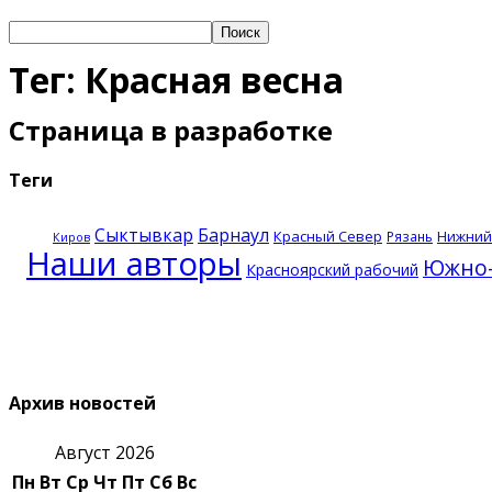
Тег: Красная весна
Страница в разработке
Теги
Сыктывкар
Барнаул
Красный Север
Нижний
Рязань
Киров
Наши авторы
Южно-
Красноярский рабочий
Архив новостей
Август 2026
Пн
Вт
Ср
Чт
Пт
Сб
Вс