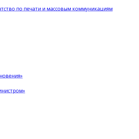
нтство по печати и массовым коммуникациям
хновения»
инистром»