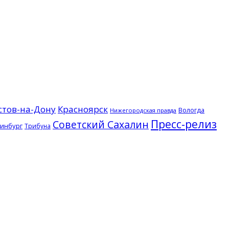
стов-на-Дону
Красноярск
Вологда
Нижегородская правда
Пресс-релиз
Советский Сахалин
инбург
Трибуна