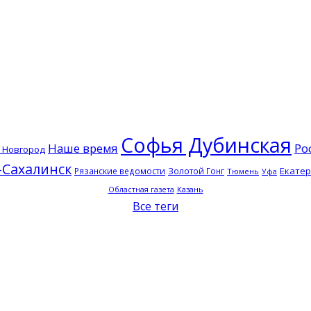
Софья Дубинская
Наше время
Ро
 Новгород
Сахалинск
Екатер
Рязанские ведомости
Золотой Гонг
Тюмень
Уфа
Казань
Областная газета
Все теги