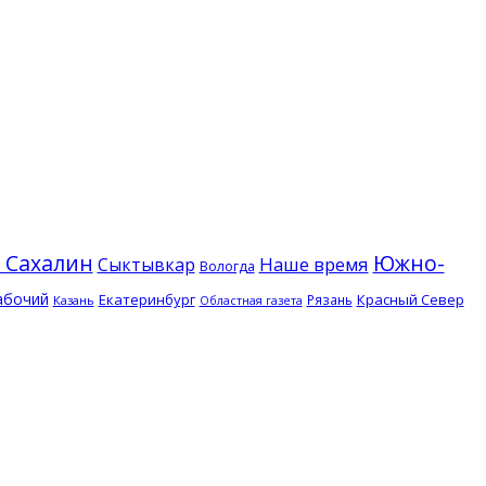
 Сахалин
Южно-
Наше время
Сыктывкар
Вологда
абочий
Екатеринбург
Красный Север
Рязань
Казань
Областная газета