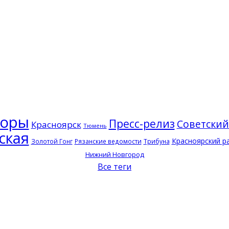
торы
Пресс-релиз
Советский
Красноярск
Тюмень
ская
Красноярский р
Золотой Гонг
Рязанские ведомости
Трибуна
Нижний Новгород
Все теги