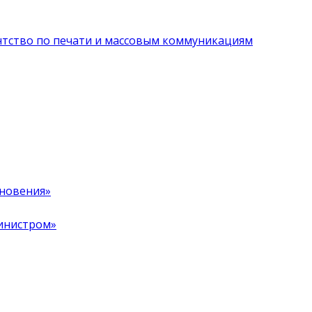
нтство по печати и массовым коммуникациям
хновения»
инистром»