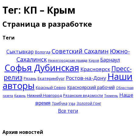
Тег: КП – Крым
Страница в разработке
Теги
Советский Сахалин
Южно-
Сыктывкар
Вологда
Сахалинск
Барнаул
Нижегородская правда
Киров
Софья Дубинская
Пресс-
Красноярск
Наши
релиз
Ростов-на-Дону
Екатеринбург
Рязань
авторы
Красноярский рабочий
Красный Север
Областная
Наше
Нижний Новгород
Рязанские ведомости
Казань
Тюмень
газета
время
Трибуна
Золотой Гонг
Уфа
Все теги
Архив новостей