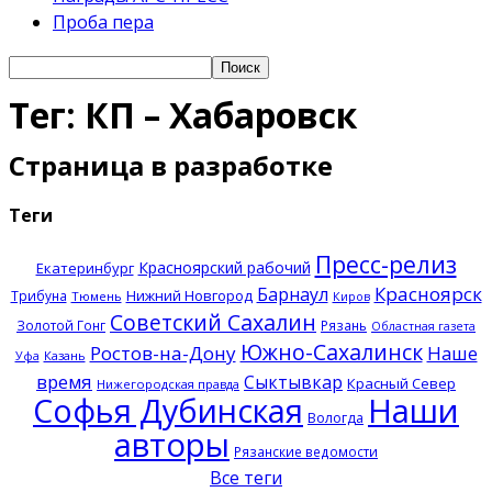
Проба пера
Тег: КП – Хабаровск
Страница в разработке
Теги
Пресс-релиз
Красноярский рабочий
Екатеринбург
Красноярск
Барнаул
Нижний Новгород
Трибуна
Тюмень
Киров
Советский Сахалин
Золотой Гонг
Рязань
Областная газета
Южно-Сахалинск
Ростов-на-Дону
Наше
Казань
Уфа
время
Сыктывкар
Красный Север
Нижегородская правда
Софья Дубинская
Наши
Вологда
авторы
Рязанские ведомости
Все теги