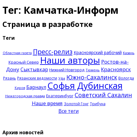
Тег: Камчатка-Информ
Страница в разработке
Теги
Пресс-релиз
Красноярский рабочий
Казань
Областная газета
Наши авторы
Ростов-на-
Красный Север
Дону
Красноярск
Сыктывкар
Нижний Новгород
Тюмень
Южно-Сахалинск
Рязань
Рязанские ведомости
Вологда
Уфа
Софья Дубинская
Барнаул
Киров
Советский Сахалин
Екатеринбург
Нижегородская правда
Наше время
Золотой Гонг
Трибуна
Все теги
Архив новостей