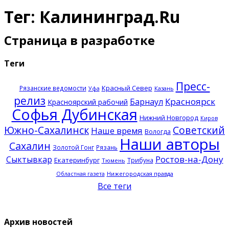
Тег: Калининград.Ru
Страница в разработке
Теги
Пресс-
Красный Север
Рязанские ведомости
Казань
Уфа
релиз
Красноярск
Барнаул
Красноярский рабочий
Софья Дубинская
Нижний Новгород
Киров
Южно-Сахалинск
Советский
Наше время
Вологда
Наши авторы
Сахалин
Золотой Гонг
Рязань
Ростов-на-Дону
Сыктывкар
Екатеринбург
Трибуна
Тюмень
Нижегородская правда
Областная газета
Все теги
Архив новостей