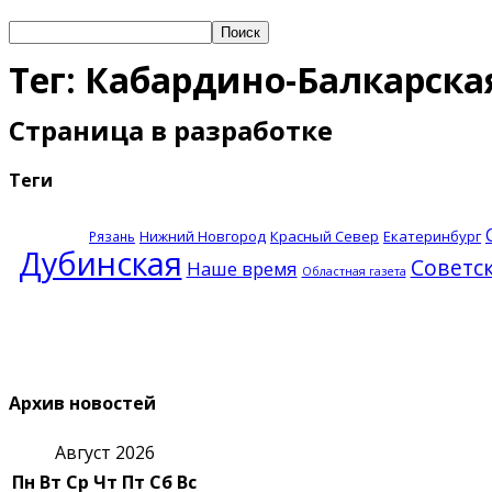
Тег: Кабардино-Балкарска
Страница в разработке
Теги
Нижний Новгород
Красный Север
Екатеринбург
Рязань
Дубинская
Советс
Наше время
Областная газета
Архив новостей
Август 2026
Пн
Вт
Ср
Чт
Пт
Сб
Вс