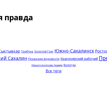
я правда
Южно-Сахалинск
Росто
Сыктывкар
Трибуна
Золотой Гонг
Пр
кий Сахалин
Красноярский рабочий
Рязанские ведомости
Вологда
Нижегородская правда
Все теги