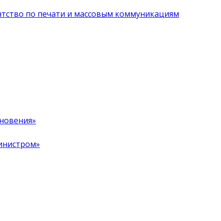
нтство по печати и массовым коммуникациям
хновения»
инистром»