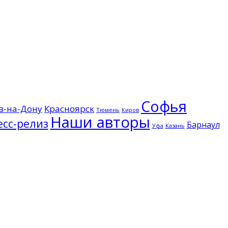
Софья
в-на-Дону
Красноярск
Тюмень
Киров
Наши авторы
есс-релиз
Барнаул
Казань
Уфа