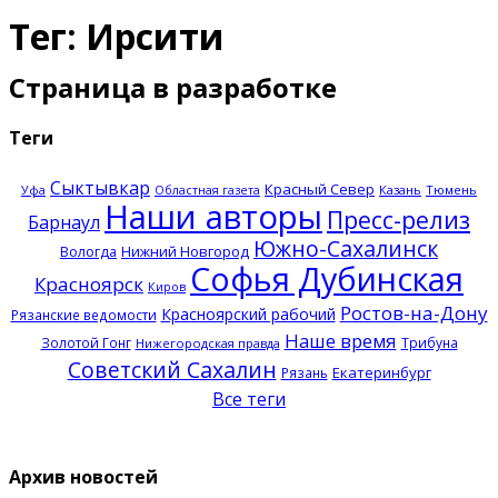
Тег: Ирсити
Страница в разработке
Теги
Сыктывкар
Красный Север
Казань
Тюмень
Уфа
Областная газета
Наши авторы
Пресс-релиз
Барнаул
Южно-Сахалинск
Нижний Новгород
Вологда
Софья Дубинская
Красноярск
Киров
Ростов-на-Дону
Красноярский рабочий
Рязанские ведомости
Наше время
Золотой Гонг
Трибуна
Нижегородская правда
Советский Сахалин
Екатеринбург
Рязань
Все теги
Архив новостей