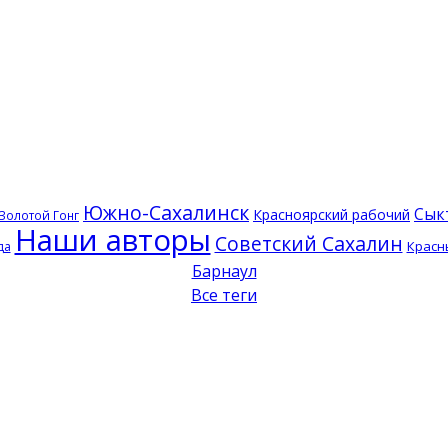
Южно-Сахалинск
Сык
Красноярский рабочий
Золотой Гонг
Наши авторы
Советский Сахалин
Красн
да
Барнаул
Все теги