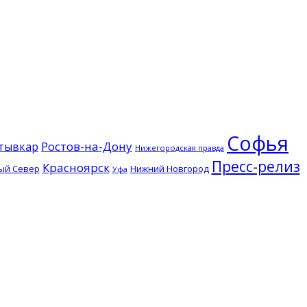
Софья
Ростов-на-Дону
тывкар
Нижегородская правда
Пресс-релиз
Красноярск
ый Север
Нижний Новгород
Уфа