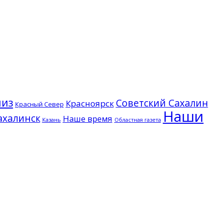
лиз
Советский Сахалин
Красноярск
Красный Север
Наши
халинск
Наше время
Казань
Областная газета