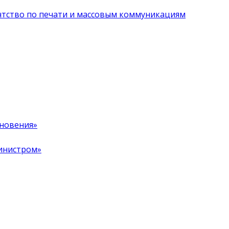
нтство по печати и массовым коммуникациям
хновения»
инистром»