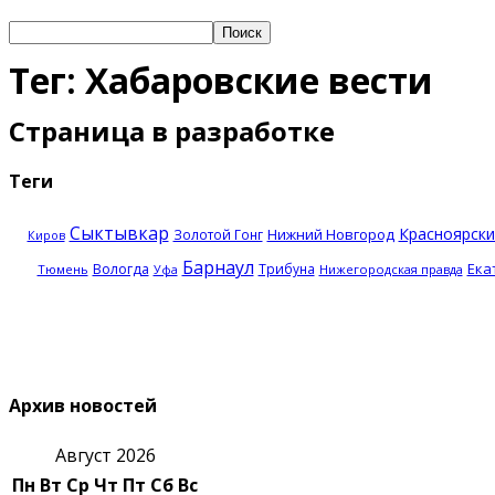
Тег: Хабаровские вести
Страница в разработке
Теги
Сыктывкар
Красноярски
Нижний Новгород
Золотой Гонг
Киров
Барнаул
Ека
Вологда
Трибуна
Тюмень
Нижегородская правда
Уфа
Архив новостей
Август 2026
Пн
Вт
Ср
Чт
Пт
Сб
Вс