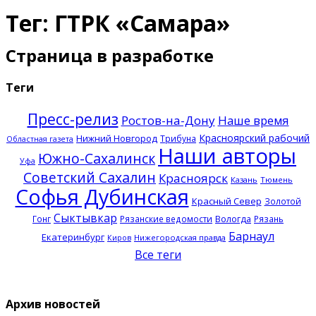
Тег: ГТРК «Самара»
Страница в разработке
Теги
Пресс-релиз
Ростов-на-Дону
Наше время
Красноярский рабочий
Нижний Новгород
Трибуна
Областная газета
Наши авторы
Южно-Сахалинск
Уфа
Советский Сахалин
Красноярск
Казань
Тюмень
Софья Дубинская
Красный Север
Золотой
Сыктывкар
Гонг
Рязанские ведомости
Вологда
Рязань
Барнаул
Екатеринбург
Нижегородская правда
Киров
Все теги
Архив новостей