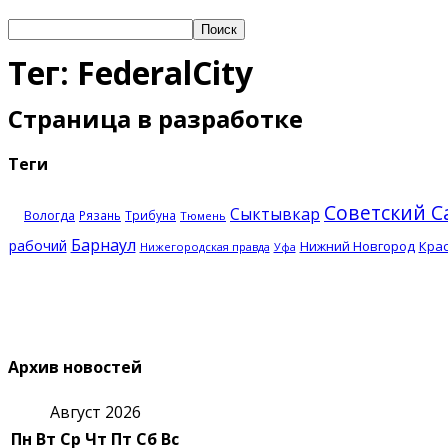
Тег: FederalCity
Страница в разработке
Теги
Советский С
Сыктывкар
Вологда
Рязань
Трибуна
Тюмень
Барнаул
рабочий
Нижний Новгород
Кра
Нижегородская правда
Уфа
Архив новостей
Август 2026
Пн
Вт
Ср
Чт
Пт
Сб
Вс