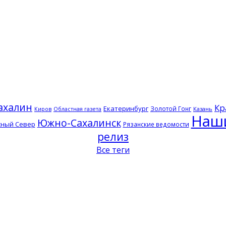
ахалин
Кр
Екатеринбург
Золотой Гонг
Казань
Киров
Областная газета
Наш
Южно-Сахалинск
сный Север
Рязанские ведомости
релиз
Все теги