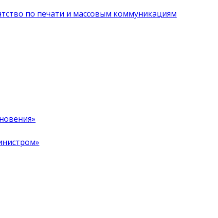
нтство по печати и массовым коммуникациям
хновения»
инистром»