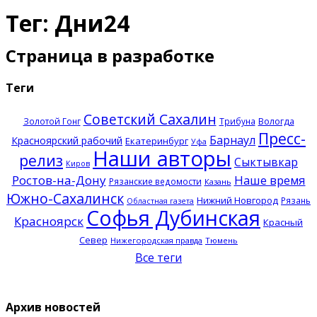
Тег: Дни24
Страница в разработке
Теги
Советский Сахалин
Золотой Гонг
Трибуна
Вологда
Пресс-
Барнаул
Красноярский рабочий
Екатеринбург
Уфа
Наши авторы
релиз
Сыктывкар
Киров
Ростов-на-Дону
Наше время
Рязанские ведомости
Казань
Южно-Сахалинск
Нижний Новгород
Рязань
Областная газета
Софья Дубинская
Красноярск
Красный
Север
Нижегородская правда
Тюмень
Все теги
Архив новостей