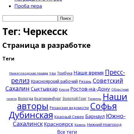
Проба пера
Тег: Черкесск
Страница в разработке
Теги
Пресс-
Наше время
Трибуна
Нижегородская правда
Уфа
релиз
Советский
Красноярский рабочий
Рязань
Сахалин
Ростов-на-Дону
Сыктывкар
Киров
Областная
Наши
Екатеринбург
Вологда
Золотой Гонг
Тюмень
газета
авторы
Софья
Рязанские ведомости
Дубинская
Южно-
Барнаул
Красный Север
Сахалинск
Красноярск
Нижний Новгород
Казань
Все теги