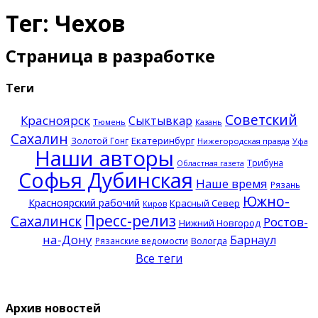
Тег: Чехов
Страница в разработке
Теги
Советский
Красноярск
Сыктывкар
Тюмень
Казань
Сахалин
Екатеринбург
Золотой Гонг
Нижегородская правда
Уфа
Наши авторы
Трибуна
Областная газета
Софья Дубинская
Наше время
Рязань
Южно-
Красноярский рабочий
Красный Север
Киров
Пресс-релиз
Сахалинск
Ростов-
Нижний Новгород
на-Дону
Барнаул
Рязанские ведомости
Вологда
Все теги
Архив новостей