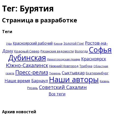
Тег: Бурятия
Страница в разработке
Теги
Ростов-на-
Красноярский рабочий
Золотой Гонг
Уфа
Киров
Софья
Дону
Красный Север
Рязанские ведомости
Вологда
Дубинская
Красноярск
Нижегородская правда
Южно-Сахалинск
Нижний Новгород
Трибуна
Областная
Пресс-релиз
Сыктывкар
Екатеринбург
Тюмень
газета
Наши авторы
Наше время
Барнаул
Казань
Советский Сахалин
Рязань
Все теги
Архив новостей