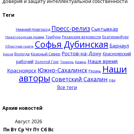
доверия и защиту интеллектуальной собственности.
Теги
Пресс-релиз
Сыктывкар
Нижний Новгород
Екатеринбург
Трибуна
Рязанские ведомости
Нижегородская правда
Софья Дубинская
Барнаул
Областная газета
Ростов-на-Дону
Красноярский
Красный Север
Вологда
Киров
Наше время
рабочий
Золотой Гонг
Тюмень
Казань
Наши
Южно-Сахалинск
Красноярск
Рязань
авторы
Советский Сахалин
Уфа
Все теги
Архив новостей
Август 2026
Пн
Вт
Ср
Чт
Пт
Сб
Вс