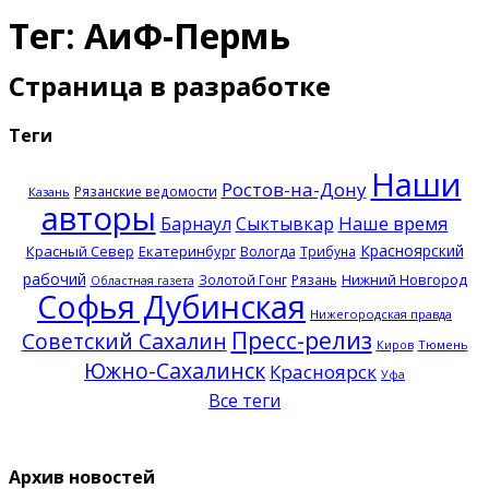
Тег: АиФ-Пермь
Страница в разработке
Теги
Наши
Ростов-на-Дону
Рязанские ведомости
Казань
авторы
Наше время
Барнаул
Сыктывкар
Красноярский
Красный Север
Екатеринбург
Вологда
Трибуна
рабочий
Нижний Новгород
Золотой Гонг
Рязань
Областная газета
Софья Дубинская
Нижегородская правда
Пресс-релиз
Советский Сахалин
Тюмень
Киров
Южно-Сахалинск
Красноярск
Уфа
Все теги
Архив новостей