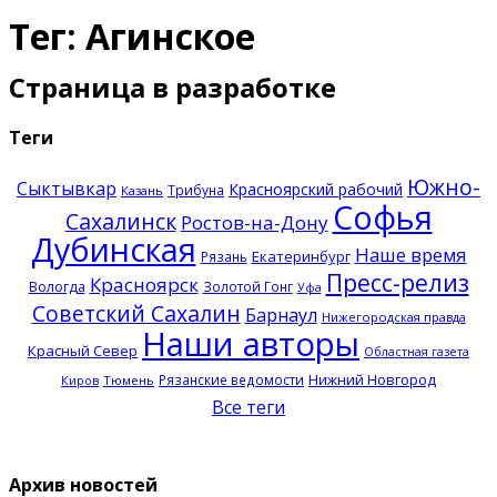
Тег: Агинское
Страница в разработке
Теги
Южно-
Сыктывкар
Красноярский рабочий
Трибуна
Казань
Софья
Сахалинск
Ростов-на-Дону
Дубинская
Наше время
Екатеринбург
Рязань
Пресс-релиз
Красноярск
Вологда
Золотой Гонг
Уфа
Советский Сахалин
Барнаул
Нижегородская правда
Наши авторы
Красный Север
Областная газета
Нижний Новгород
Рязанские ведомости
Тюмень
Киров
Все теги
Архив новостей